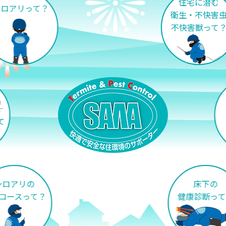
住宅に潜む
シロアリって？
衛生・不快害虫
不快害獣って？
て
シロアリの
床下の
コースって？
健康診断って