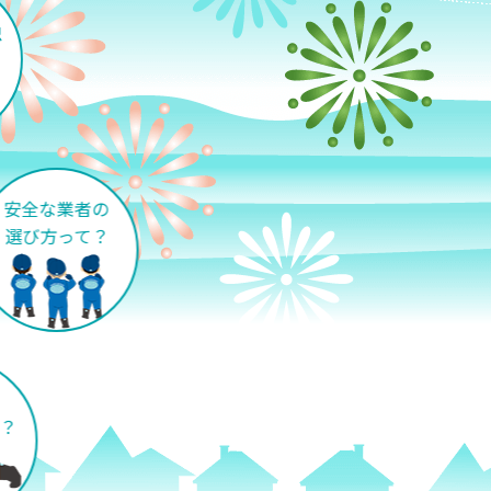
安全な業者の
選び方って？
？