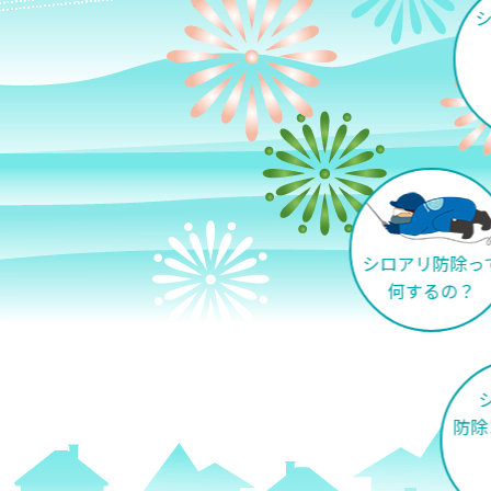
シロアリ防除っ
何するの？
防除